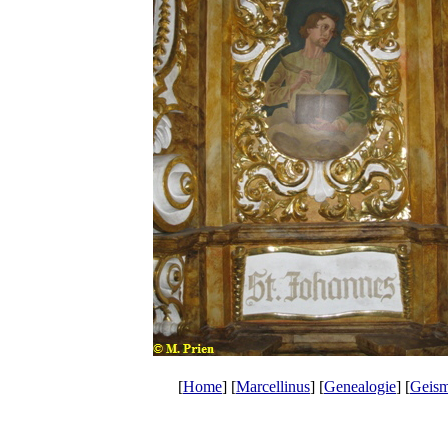
[
Home
] [
Marcellinus
] [
Genealogie
] [
Geism