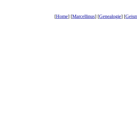
[
Home
] [
Marcellinus
] [
Genealogie
] [
Geism