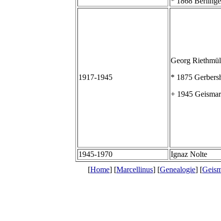
* 1868 Berling
Georg Riethmül
1917-1945
* 1875 Gerbers
+ 1945 Geismar
1945-1970
Ignaz Nolte
[
Home
] [
Marcellinus
] [
Genealogie
] [
Geism