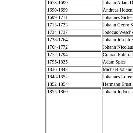
1678-1690
Johann Adam D
1690-1699
Andreas Hottenr
1699-1711
Johannes Sicke
1713-1733
Johann Georg S
1734-1737
Jodocus Wesch
1738-1764
Johann Joseph K
1764-1772
Johann Nicolaus
1772-1794
Conrad Fuhlrott
1795-1835
Adam Spies
1836-1848
Michael Johann
1848-1852
Johannes Loren
1852-1854
Hermann Ernst 
1855-1860
Johann Jodocus