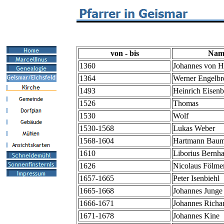
von - bis
Nam
1360
Johannes von 
1364
Werner Engelbr
1493
Heinrich Eisenb
1526
Thomas
1530
Wolf
1530-1568
Lukas Weber
1568-1604
Hartmann Baum
1610
Liborius Bernha
1626
Nicolaus Fölme
1657-1665
Peter Isenbiehl
1665-1668
Johannes Junge
1666-1671
Johannes Richa
1671-1678
Johannes Kine